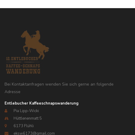
Bei Kontaktanfragen wenden Sie sich gerne an folgende
Adresse
Entlebucher Kaffeeschnapswanderung
Pia Lipp-Wicki
Hüttlenenmatt 5
6173 Flühli
eksw6173@gmail.com