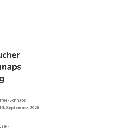
ucher
hnaps
g
affee-Schnaps
19. September 2026
4 Uhr