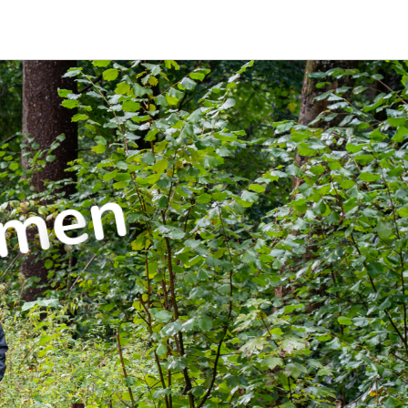
n
e
m