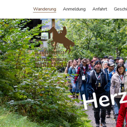
Wanderung
Anmeldung
Anfahrt
Geschi
r
e
H