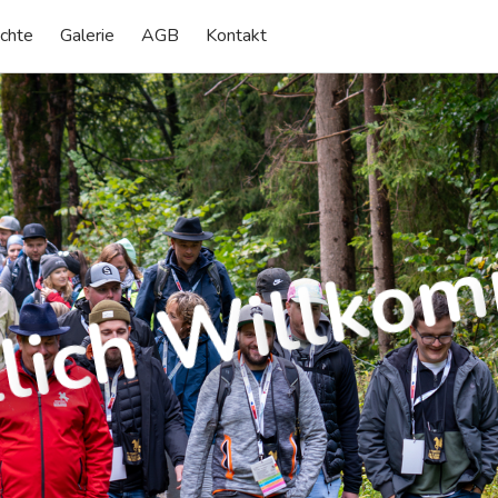
chte
Galerie
AGB
Kontakt
m
o
k
l
l
i
W
h
c
i
l
z